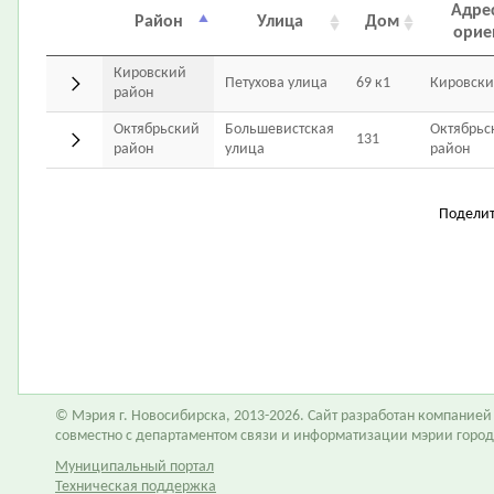
Адре
Район
Улица
Дом
орие
Кировский
Петухова улица
69 к1
Кировски
район
Октябрьский
Большевистская
Октябрьс
131
район
улица
район
Подели
© Мэрия г. Новосибирска, 2013-2026. Сайт разработан компание
совместно с департаментом связи и информатизации мэрии горо
Муниципальный портал
Техническая поддержка