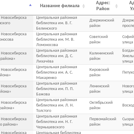
Адрес:
Ад
Название филиала
Район
У
 Новосибирска
Центральная районная
Дзержинский
Дзерж
нского
библиотека им. В. Г.
район
просп
Белинского
 Новосибирска
Центральная районная
Советский
Софий
оносова
библиотека им. М. В.
район
улица
Ломоносова
Центральная районная
Богда
 Новосибирска
Калининский
библиотека им. Д. С.
Хмель
 района»
район
Лихачёва
улица
Центральная районная
 Новосибирска
Кировский
библиотека им. А. С.
Петух
айона»
район
Макаренко
Центральная районная
 Новосибирска
Ленинский
Новог
библиотека им. П. П.
айона»
район
улица
Бажова
Центральная районная
 Новосибирска
Октябрьский
библиотека им. Л. Н.
Восхо
 района»
район
Толстого
Центральная районная
 Новосибирска
Первомайский
Сызра
библиотека им. Н. Г.
о района»
район
улица
Чернышевского
 Новосибирска
Центральная библиотека