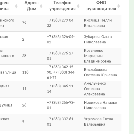
рес:
Адрес:
Телефон
ФИО
лица
Дом
учреждения
руководителя
инского
+7 (383) 279-04-
Кислица Нелли
79
ект
33
Витальевна
ская
+7 (383) 326-04-
Зубарева Ольга
2
02
Николаевна
на
Кравченко
+7 (383) 276-27-
ницкого
38
Маргарита
01
Владимировна
+7 (383) 342-15-
Вислобокова
ова улица
118
90, +7 (383) 344-
Светлана Юрьевна
61-71
Амельченко
одняя
+7 (383) 346-51-
11
Светлана
14
Алексеевна
+7 (383) 266-93-
Новикова Наталья
д улица
26
01
Николаевна
нская
+7 (383) 337-61-
Угрюмова Елена
9
01
Валерьевна