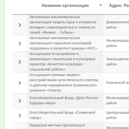
Название организации
Адрес: Р
Автономная некоммерческая
организация защиты прав и интересов
Дзержински
женщин с инвалидностью и членов их
район
семей «Феникс – Сибирь»
Автономная некоммерческая
Железнодор
организация социально-культурной
район
поддержки и развития граждан «НОС»
Ассоциация по разработке и
реализации социальных и культурных
Заельцовски
проектов «Агентство культурно-
район
социальной работы»
Ассоциация помощи людям с
расстройствами аутистического спектра
Кировский р
и другими нарушениями психического
развития «Спектр»
Благотворительный фонд «Дети России -
Железнодор
Будущее мира»
район
Благотворительный фонд «Солнечный
Центральны
город»
район
Городская местная организация
Железнодор