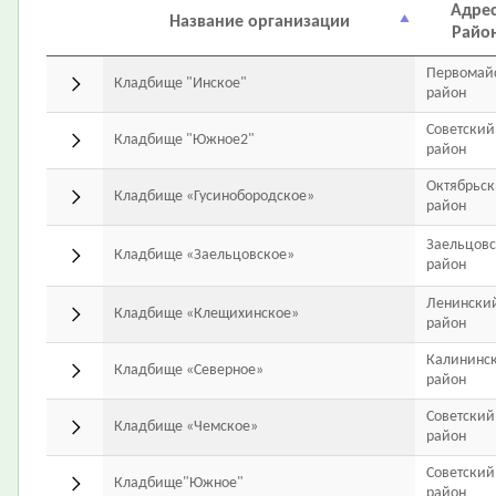
Адрес
Название организации
Райо
Первомай
Кладбище "Инское"
район
Советский
Кладбище "Южное2"
район
Октябрьс
Кладбище «Гусинобородское»
район
Заельцов
Кладбище «Заельцовское»
район
Ленински
Кладбище «Клещихинское»
район
Калининс
Кладбище «Северное»
район
Советский
Кладбище «Чемское»
район
Советский
Кладбище"Южное"
район