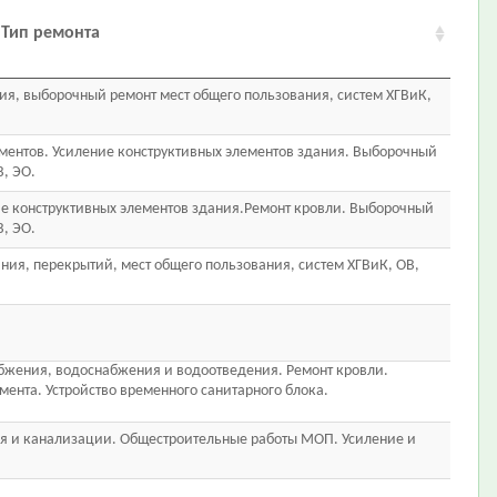
Тип ремонта
ия, выборочный ремонт мест общего пользования, систем ХГВиК,
аментов. Усиление конструктивных элементов здания. Выборочный
В, ЭО.
ие конструктивных элементов здания.Ремонт кровли. Выборочный
В, ЭО.
ния, перекрытий, мест общего пользования, систем ХГВиК, ОВ,
абжения, водоснабжения и водоотведения. Ремонт кровли.
мента. Устройство временного санитарного блока.
ия и канализации. Общестроительные работы МОП. Усиление и